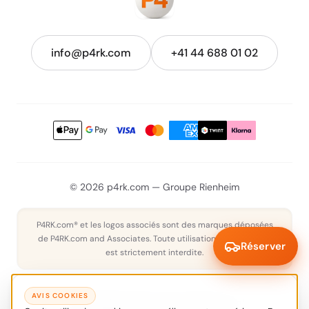
info@p4rk.com
+41 44 688 01 02
© 2026 p4rk.com — Groupe Rienheim
P4RK.com® et les logos associés sont des marques déposées
de P4RK.com and Associates. Toute utilisation non autorisée
Réserver
est strictement interdite.
AVIS COOKIES
Zurich
Bâle
Genève
Tous les emplacements