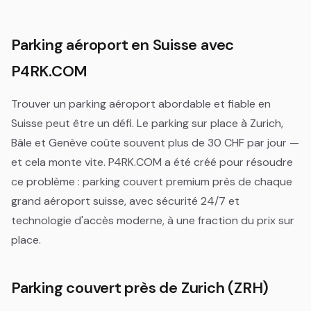
prolonger ou gérer votre réservation à tout moment
automatique sur chaque réservation — 5% après 1,
via Ma réservation.
10% après 5, 15% après 20, 20% après 50
Parking aéroport en Suisse avec
réservations — appliquée au paiement, rien à
échanger. Les deux se cumulent. Voir la page
P4RK.COM
Abonnements & récompenses
.
Trouver un parking aéroport abordable et fiable en
Suisse peut être un défi. Le parking sur place à Zurich,
Bâle et Genève coûte souvent plus de 30 CHF par jour —
et cela monte vite. P4RK.COM a été créé pour résoudre
ce problème : parking couvert premium près de chaque
grand aéroport suisse, avec sécurité 24/7 et
technologie d'accès moderne, à une fraction du prix sur
place.
Parking couvert près de Zurich (ZRH)