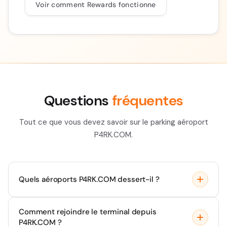
Voir comment Rewards fonctionne
Questions
fréquentes
Tout ce que vous devez savoir sur le parking aéroport
P4RK.COM.
Quels aéroports P4RK.COM dessert-il ?
P4RK.COM exploite des parkings couverts dans trois
Comment rejoindre le terminal depuis
grands aéroports suisses : Zurich (ZRH),
P4RK.COM ?