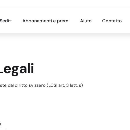
Sedi
Abbonamenti e premi
Aiuto
Contatto
Legali
te dal diritto svizzero (LCSl art. 3 lett. s)
8