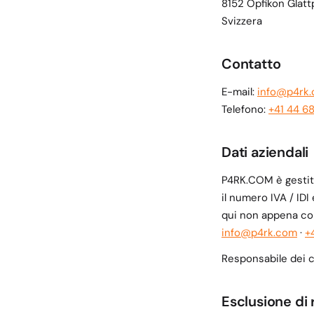
8152 Opfikon Glatt
Svizzera
Contatto
E-mail:
info@p4rk
Telefono:
+41 44 6
Dati aziendali
P4RK.COM è gestito
il numero IVA / IDI
qui non appena con
info@p4rk.com
·
+
Responsabile dei c
Esclusione di 