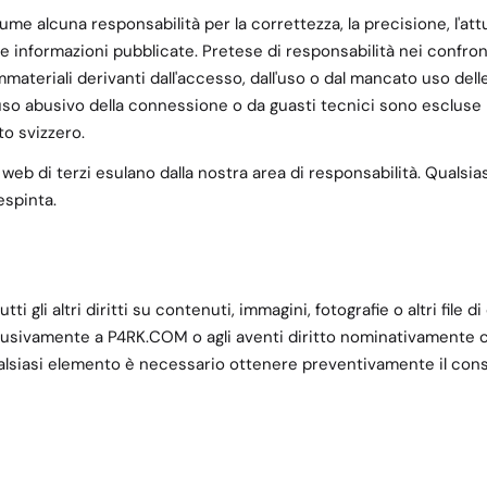
me alcuna responsabilità per la correttezza, la precisione, l'attuali
e informazioni pubblicate. Pretese di responsabilità nei confront
mmateriali derivanti dall'accesso, dall'uso o dal mancato uso dell
uso abusivo della connessione o da guasti tecnici sono escluse n
to svizzero.
siti web di terzi esulano dalla nostra area di responsabilità. Qualsi
respinta.
tutti gli altri diritti su contenuti, immagini, fotografie o altri file
sivamente a P4RK.COM o agli aventi diritto nominativamente cit
alsiasi elemento è necessario ottenere preventivamente il cons