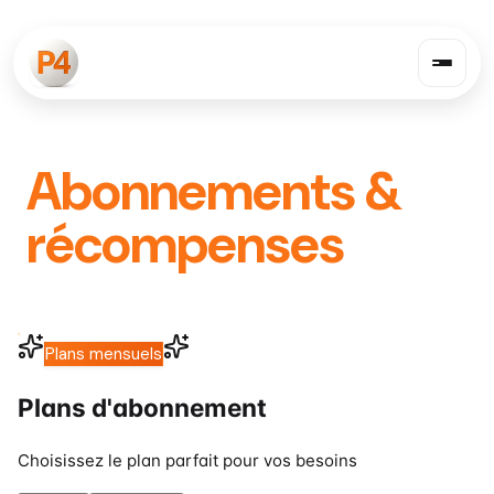
Abonnements &
récompenses
Plans d'abonnement P4RK.COM
Plans mensuels
CHARGEMENT
Plans d'abonnement
DES FORFAITS
Choisissez le plan parfait pour vos besoins